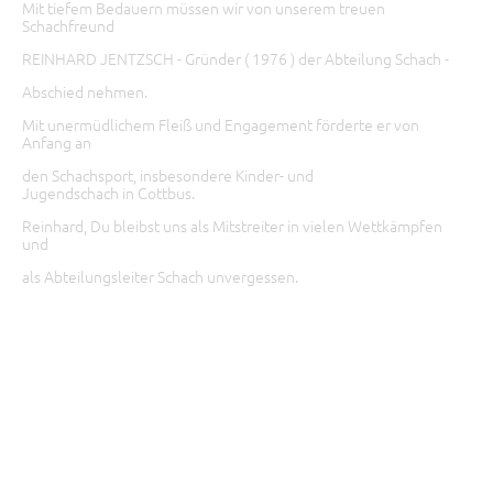
Mit tiefem Bedauern müssen wir von unserem treuen
Schachfreund
REINHARD JENTZSCH - Gründer ( 1976 ) der Abteilung Schach -
Abschied nehmen.
Mit unermüdlichem Fleiß und Engagement förderte er von
Anfang an
den Schachsport, insbesondere Kinder- und
Jugendschach in Cottbus.
Reinhard, Du bleibst uns als Mitstreiter in vielen Wettkämpfen
und
als Abteilungsleiter Schach unvergessen.
Im Namen aller Vereinsmitglieder und Schachspieler
Manfred Noack
Vorsitzender ESV Lok RAW Cottbus e.V.