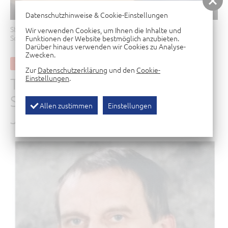
Datenschutzhinweise & Cookie-Einstellungen
Start
Abteilungen
Schach
Trauer um unseren
Wir verwenden Cookies, um Ihnen die Inhalte und
Schachfreund REINHARD JENTZSCH
Funktionen der Website bestmöglich anzubieten.
Darüber hinaus verwenden wir Cookies zu Analyse-
Zwecken.
15. Februar 2021
Zur
Datenschutzerklärung
und den
Cookie-
Einstellungen
.
TRAUER UM UNSEREN
SCHACHFREUND REINHARD
Allen zustimmen
Einstellungen
JENTZSCH