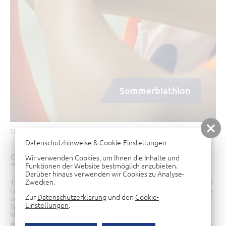
Sommerbiathlon
Start
Abteilungen
Sommerbiathlon
Datenschutzhinweise & Cookie-Einstellungen
SOMMERBIATHLON
Wir verwenden Cookies, um Ihnen die Inhalte und
Funktionen der Website bestmöglich anzubieten.
Darüber hinaus verwenden wir Cookies zu Analyse-
Zwecken.
1990 trat die Abteilung Sommerbiatholon von der GST in den ESV
Lok Raw Cottbus ein. Zuvor belgte die Mannschaft bei den ersten
Zur
Datenschutzerklärung
und den
Cookie-
und letzten DDR-Meisterschaften der AK 3 den 3. Platz. Diese
Einstellungen
.
Sportart ist eine modifizierte Art des Biathlon. Wie man dem
Namen entnehmen kann, wird diese sportliche Betätigung in der
warmen Jahreszeit durchgeführt. Statt Langlauf-Ski zu nutzen