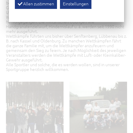
benötigt man nur ein Paar Joggingschuhe und natürlich auch ein
Allen zustimmen
Einstellungen
Gewehr.
Unsere Abteilung ist aus den ehemaligen Sportarten
Wettkampfsport und Militärischer Mehrkampf der GST
hervorgegangen. Die militärischen Übungen wie
Handgranatenzielwurf, Hindernislauf u. ä. werden seit 1990 nicht
mehr ausgeführt.
Wettkämpfe führten uns bisher über Senftenberg, Lübbenau bis z.
B. nach Kassel und Oldenburg. Zu manchen Wettkämpfen fährt
die ganze Familie mit, um die Wettkämpfer anzufeuern und
gemeinsam den Sieg zu feiern. Je nach Möglichkeit des jeweiligen
Veranstalters werden die Wettkämpfe mit Luft- oder Kleinkaliber-
Gewehr ausgeführt.
Alle Sportler und solche, die es werden wollen, sind in unserer
Sportgruppe herzlich willkommen.