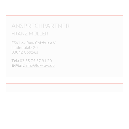
ANSPRECHPARTNER
FRANZ MÜLLER
ESV Lok Raw Cottbus e.V.
Lindenplatz 20
03042 Cottbus
03 55 75 57 91 20
Tel.:
info@lok-raw.de
E-Mail:
TRAININGSZEITEN
Generell ist jeden 2. Dienstag Training auf unserem
Ort:
Schießstand für Luftgewehre
Schießstand, Waisenstr. 21, 03046 Cottbus
Tag
Uhrzeit