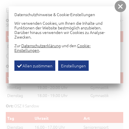
BADMINTON
Datenschutzhinweise & Cookie-Einstellungen
Turnhalle 17. Grundschule "Wilhelm Neovigt", Klarer - Zetkin -
Ort:
Wir verwenden Cookies, um Ihnen die Inhalte und
Str., 03046 Cottbus
Funktionen der Website bestmöglich anzubieten.
Darüber hinaus verwenden wir Cookies zu Analyse-
Zwecken.
Tag
Uhrzeit
Zeitraum
Zur
Datenschutzerklärung
und den
Cookie-
Donnerstag
19.00 - 22.00 Uhr
ganzjährig
Einstellungen
.
GYMNASTIK
Allen zustimmen
Einstellungen
Turnhalle Lutherstr.
Ort:
Tag
Uhrzeit
Art
Montag
19.00 - 20.00 Uhr
Gymnastik
Dienstag
18.00 - 19.00 Uhr
Gymnastik
OSZ II Sandow
Ort:
Tag
Uhrzeit
Art
Dienstag
16.00 - 17.00 Uhr
Seniorensport