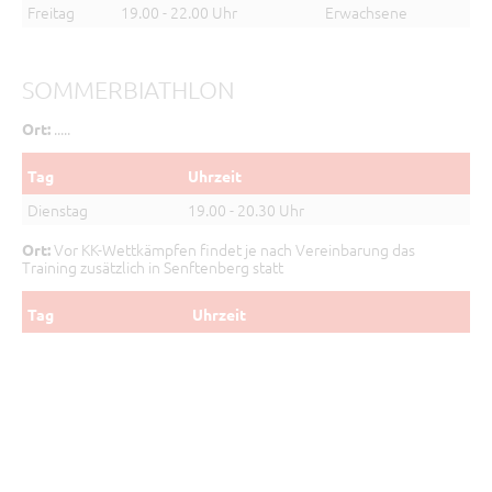
Freitag
19.00 - 22.00 Uhr
Erwachsene
SOMMERBIATHLON
.....
Ort:
Tag
Uhrzeit
Dienstag
19.00 - 20.30 Uhr
Vor KK-Wettkämpfen findet je nach Vereinbarung das
Ort:
Training zusätzlich in Senftenberg statt
Tag
Uhrzeit
Mittwoch
17.00 - 19.30 Uhr
Sonntag
09.00 - 11.30 Uhr
TISCHTENNIS